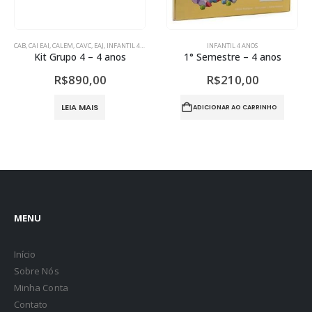
ANTIL 4 ANOS
INFANTIL 4 ANOS
INFANT
Todo Mundo Tem
1° Semestre – 4 anos
$
22,00
R$
210,00
R$
3
NAR AO CARRINHO
ADICIONAR AO CARRINHO
ADICIONA
MENU
Início
Sobre Nós
Minha Conta
Contato