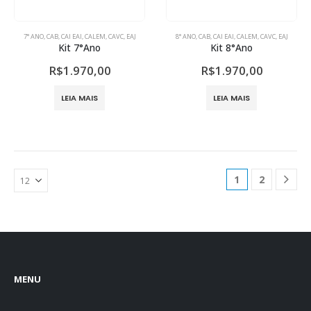
7° ANO
,
CAB
,
CAI EAI
,
CALEM
,
CAVC
,
EAJ
8° ANO
,
CAB
,
CAI EAI
,
CALEM
,
CAVC
,
EAJ
Kit 7°Ano
Kit 8°Ano
R$
1.970,00
R$
1.970,00
LEIA MAIS
LEIA MAIS
1
2
MENU