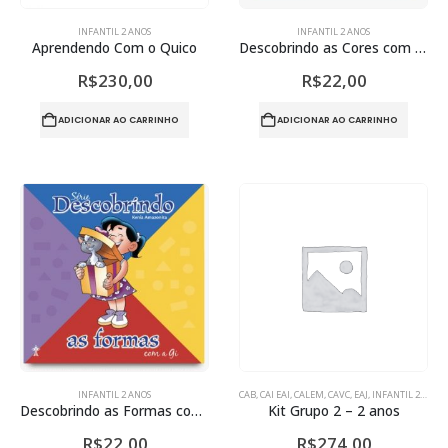
INFANTIL 2 ANOS
INFANTIL 2 ANOS
Aprendendo Com o Quico
Descobrindo as Cores com a Luísa
R$
230,00
R$
22,00
ADICIONAR AO CARRINHO
ADICIONAR AO CARRINHO
INFANTIL 2 ANOS
CAB
,
CAI EAI
,
CALEM
,
CAVC
,
EAJ
,
INFANTIL 2 ANOS
Descobrindo as Formas com a Gi
Kit Grupo 2 – 2 anos
R$
22,00
R$
274,00