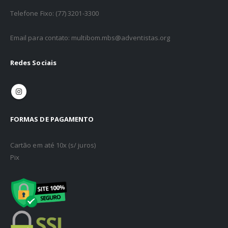
Telefone Fixo: (77) 3201-3300
Email para contato: multibom.mbs@adventistas.org
Redes Sociais
FORMAS DE PAGAMENTO
Cartão em até 10x (s/ juros)
Pix