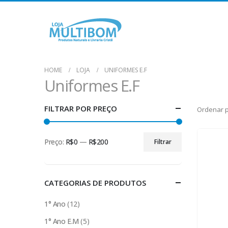
HOME
LOJA
UNIFORMES E.F
Uniformes E.F
FILTRAR POR PREÇO
Ordenar p
Preço:
R$0
—
R$200
Filtrar
Preço
Preço
mínimo
máximo
CATEGORIAS DE PRODUTOS
1° Ano
(12)
1° Ano E.M
(5)