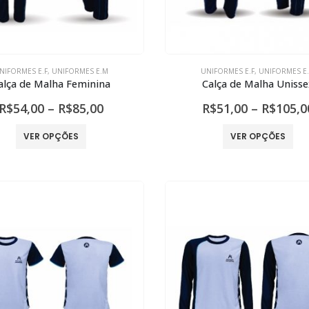
página
pág
do
do
produto
pro
NIFORMES E.F
,
UNIFORMES E.M
UNIFORMES E.F
,
UNIFORMES E
alça de Malha Feminina
Calça de Malha Unisse
Faixa
R$
54,00
–
R$
85,00
R$
51,00
–
R$
105,0
de
preço:
Este
Est
VER OPÇÕES
VER OPÇÕES
R$54,00
produto
pro
através
tem
te
R$85,00
várias
vár
variantes.
var
As
As
opções
opç
podem
po
ser
ser
escolhidas
esc
na
na