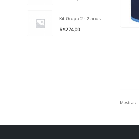
R$78,00
Kit Grupo 2 - 2 anos
R$
274,00
Mostrar: