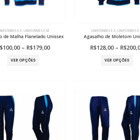
NIFORMES E.F
,
UNIFORMES E.M
UNIFORMES E.F
,
UNIFORMES E
o de Malha Flanelado Unissex
Agasalho de Moletom Un
Faixa
$
100,00
–
R$
179,00
R$
128,00
–
R$
200,
de
preço:
Este
Est
VER OPÇÕES
VER OPÇÕES
R$100,00
produto
pro
através
tem
te
R$179,00
várias
vár
variantes.
var
As
As
opções
opç
podem
po
ser
ser
escolhidas
esc
na
na