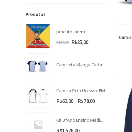
Produtos
produto lorem
Camis
O
O
R$
25,00
R$
50,00
preço
preço
original
atual
era:
é:
Camiseta Manga Curta
R$50,00.
R$25,00.
Camisa Polo Unissex EM
Faixa
–
R$
63,00
R$
78,00
de
preço:
Kit 3°Ano Ensino Médio - itinerário Ciências da Natureza
R$63,00
através
R$
1.526,00