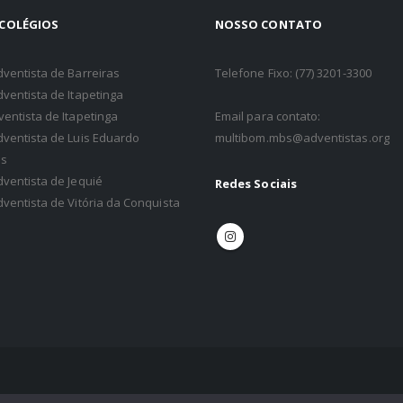
página
COLÉGIOS
NOSSO CONTATO
do
produto
dventista de Barreiras
Telefone Fixo: (77) 3201-3300
dventista de Itapetinga
ventista de Itapetinga
Email para contato:
dventista de Luis Eduardo
multibom.mbs@adventistas.org
s
dventista de Jequié
Redes Sociais
dventista de Vitória da Conquista