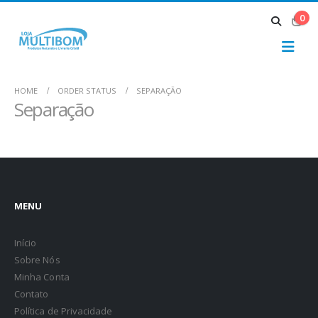
0
HOME
ORDER STATUS
SEPARAÇÃO
Separação
MENU
Início
Sobre Nós
Minha Conta
Contato
Política de Privacidade