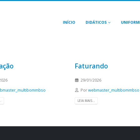
INÍCIO
DIDÁTICOS
UNIFORM
ação
Faturando
2026
29/01/2026
bmaster_multibommbso
Por
webmaster_multibommbso
.
LEIA MAIS...