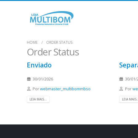
HOME
ORDER STATUS
Order Status
Enviado
Separ
30/01/2026
30/01/
Por
webmaster_multibommbso
Por
we
LEIA MAIS...
LEIA MAIS..