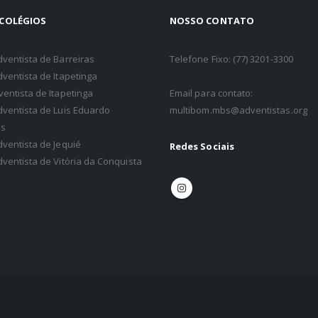
COLÉGIOS
NOSSO CONTATO
dventista de Barreiras
Telefone Fixo: (77) 3201-3300
dventista de Itapetinga
ventista de Itapetinga
Email para contato:
dventista de Luis Eduardo
multibom.mbs@adventistas.org
s
dventista de Jequié
Redes Sociais
dventista de Vitória da Conquista