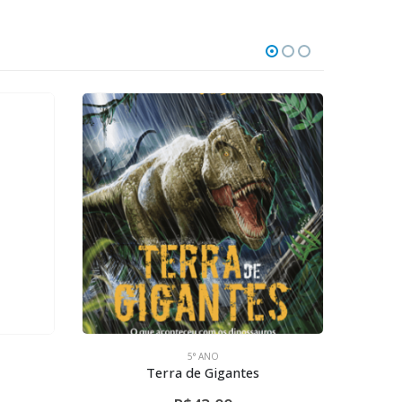
5° ANO
Terra de Gigantes
Gramát