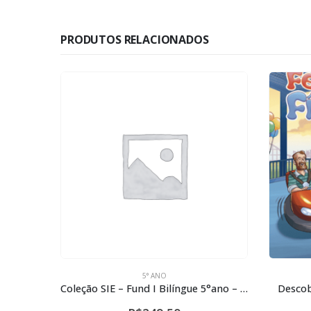
PRODUTOS RELACIONADOS
5° ANO
Coleção SIE – Fund I Bilíngue 5°ano – Let’s Find Out 1°semestre
Descobri