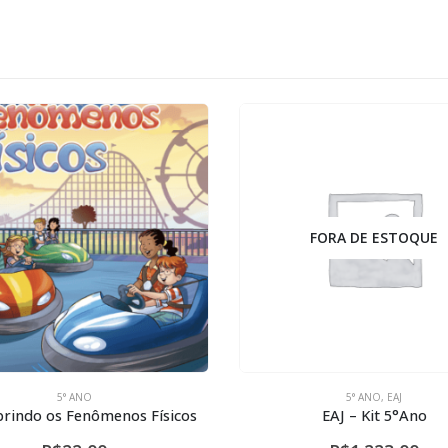
FORA DE ESTOQUE
5° ANO
5° ANO
,
EAJ
ndo os Fenômenos Físicos
EAJ – Kit 5°Ano