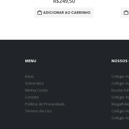
R$
249,50
ADICIONAR AO CARRINHO
A
MENU
NOSSOS 
Início
Colégio A
Sobre Nós
Colégio A
Minha Conta
Escola Ad
Contato
Colégio A
Política de Privacidade
Magalhãe
Termos de Uso
Colégio A
Colégio A