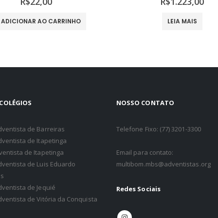
R$
22,00
R$
1.223,00
DICIONAR AO CARRINHO
LEIA MAIS
COLÉGIOS
NOSSO CONTATO
dventista de Barreiras
Telefone Fixo: (77) 3201-3300
dventista de Itapetinga
ventista de Itapetinga
Email para contato:
dventista de Luis Eduardo
multibom.mbs@adventistas.org
s
dventista de Jequié
Redes Sociais
dventista de Vitória da Conquista