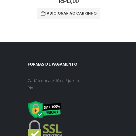
R$
43,00
ADICIONAR AO CARRINHO
A
FORMAS DE PAGAMENTO
Cartão em até 10x (s/ juros)
Pix