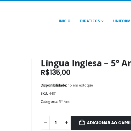
INÍCIO
DIDÁTICOS
UNIFORM
Língua Inglesa – 5° A
R$
135,00
Disponibilidade:
15 em estoque
SKU:
4481
Categoria:
5° Ano
ADICIONAR AO CARR