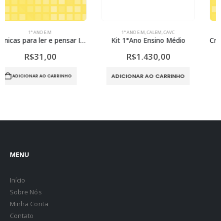
1° ANO E.M
,
CALEM
,
CAVC
1° ANO E.M
Kit 1°Ano Ensino Médio
Crônicas para ler e pensar I (Paradidático)
R$
1.430,00
R$
31,00
ADICIONAR AO CARRINHO
ADICIONAR AO CARRINHO
MENU
Início
Sobre Nós
Minha Conta
Contato