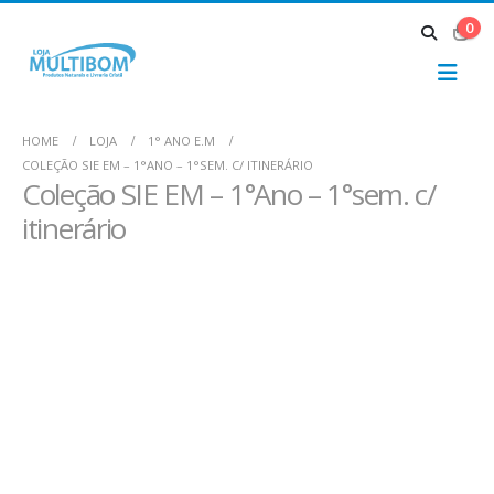
0
HOME
LOJA
1° ANO E.M
COLEÇÃO SIE EM – 1°ANO – 1°SEM. C/ ITINERÁRIO
Coleção SIE EM – 1°Ano – 1°sem. c/
itinerário