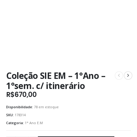
Coleção SIE EM – 1°Ano –
1°sem. c/ itinerário
R$
670,00
Disponibilidade:
78 em estoque
SKU:
178314
Categoria:
1° Ano E.M