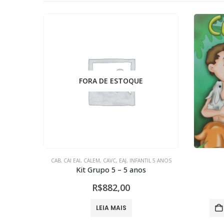
FORA DE ESTOQUE
CAB
,
CAI EAI
,
CALEM
,
CAVC
,
EAJ
,
INFANTIL 5 ANOS
Descobrindo o Corpo Humano com o Cazuza
Kit Grupo 5 – 5 anos
R$
882,00
HO
LEIA MAIS