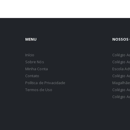
MENU
NOSSOS 
Início
Colégio A
Sobre Nós
Colégio A
Minha Conta
Escola Ad
Contato
Colégio A
Política de Privacidade
Magalhãe
Termos de Uso
Colégio A
Colégio A