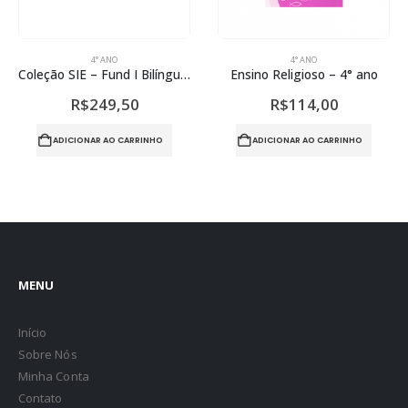
4° ANO
4° ANO
Coleção SIE – Fund I Bilíngue 4°Ano – Let’s Find Out 2°semestre
Ensino Religioso – 4° ano
R$
249,50
R$
114,00
ADICIONAR AO CARRINHO
ADICIONAR AO CARRINHO
MENU
Início
Sobre Nós
Minha Conta
Contato