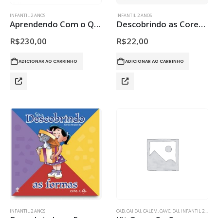
INFANTIL 2 ANOS
INFANTIL 2 ANOS
Aprendendo Com o Quico
Descobrindo as Cores com a Luísa
R$
230,00
R$
22,00
ADICIONAR AO CARRINHO
ADICIONAR AO CARRINHO
INFANTIL 2 ANOS
CAB
,
CAI EAI
,
CALEM
,
CAVC
,
EAJ
,
INFANTIL 2 ANOS